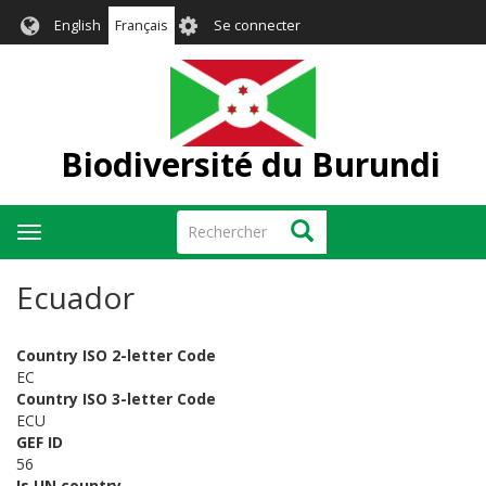
Aller
User
English
Français
Se connecter
au
account
contenu
menu
principal
Biodiversité du Burundi
Rechercher
Rechercher
Toggle
navigation
Ecuador
Country ISO 2-letter Code
EC
Country ISO 3-letter Code
ECU
GEF ID
56
Is UN country