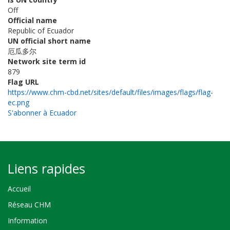
Off
Official name
Republic of Ecuador
UN official short name
厄瓜多尔
Network site term id
879
Flag URL
https://www.chm-cbd.net/sites/default/files/images/flags/flag-
ec.png
S'abonner à Ecuador
Liens rapides
Accueil
Réseau CHM
Information