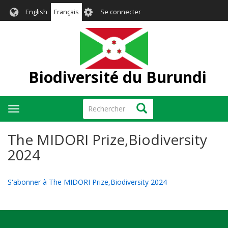
Aller
User
English
Français
Se connecter
au
account
contenu
menu
principal
Biodiversité du Burundi
Rechercher
Rechercher
Toggle
navigation
The MIDORI Prize,Biodiversity
2024
S'abonner à The MIDORI Prize,Biodiversity 2024