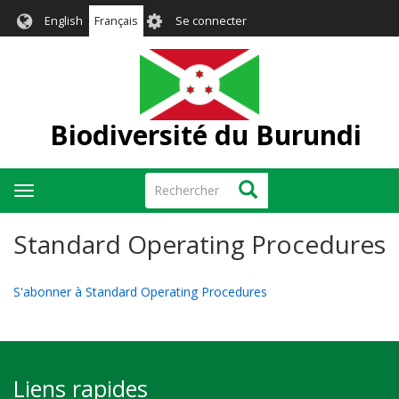
Aller
User
English
Français
Se connecter
au
account
contenu
menu
principal
Biodiversité du Burundi
Rechercher
Rechercher
Toggle
navigation
Standard Operating Procedures
S'abonner à Standard Operating Procedures
Liens rapides