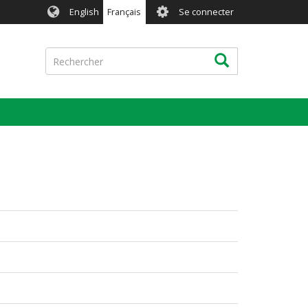
User
English
Français
Se connecter
account
menu
Rechercher
Rechercher