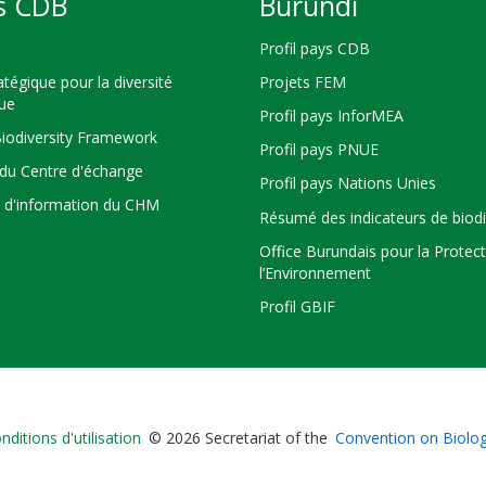
s CDB
Burundi
Profil pays CDB
atégique pour la diversité
Projets FEM
que
Profil pays InforMEA
Biodiversity Framework
Profil pays PNUE
du Centre d'échange
Profil pays Nations Unies
s d'information du CHM
Résumé des indicateurs de biodi
Office Burundais pour la Protec
l’Environnement
Profil GBIF
Bioland
nditions d'utilisation
© 2026 Secretariat of the
Convention on Biologi
-