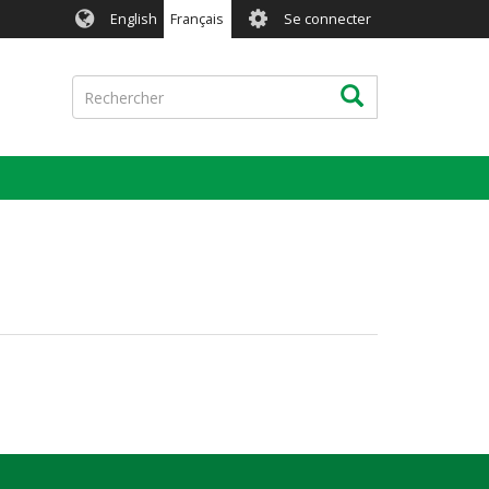
User
English
Français
Se connecter
account
menu
Rechercher
Rechercher