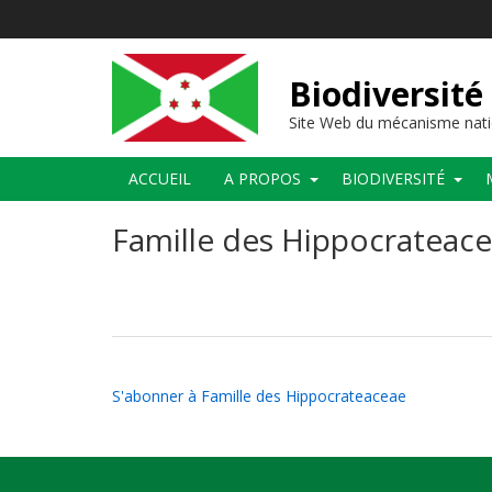
Aller
au
contenu
principal
Biodiversité
Site Web du mécanisme nati
Main
ACCUEIL
A PROPOS
BIODIVERSITÉ
navigation
Famille des Hippocrateac
S'abonner à Famille des Hippocrateaceae