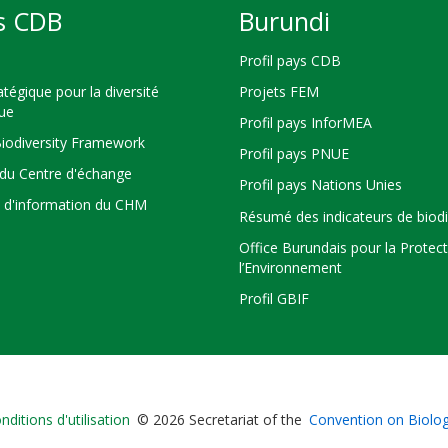
s CDB
Burundi
Profil pays CDB
atégique pour la diversité
Projets FEM
que
Profil pays InforMEA
Biodiversity Framework
Profil pays PNUE
du Centre d'échange
Profil pays Nations Unies
s d'information du CHM
Résumé des indicateurs de biodi
Office Burundais pour la Protec
l’Environnement
Profil GBIF
Bioland
nditions d'utilisation
© 2026 Secretariat of the
Convention on Biologi