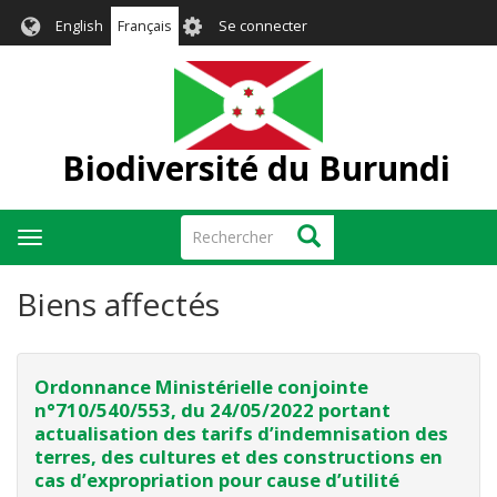
Aller
User
English
Français
Se connecter
au
account
contenu
menu
principal
Biodiversité du Burundi
Rechercher
Rechercher
Toggle
navigation
Biens affectés
Ordonnance Ministérielle conjointe
n°710/540/553, du 24/05/2022 portant
actualisation des tarifs d’indemnisation des
terres, des cultures et des constructions en
cas d’expropriation pour cause d’utilité