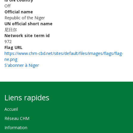
Off
Official name
Republic of the Niger
UN official short name
尼日尔
Network site term id
972
Flag URL
https://www.chm-cbd.net/sites/default/files/images/flags/flag-
ne.png
S'abonner à Niger
Liens rapides
Accueil
Réseau CHM
Information