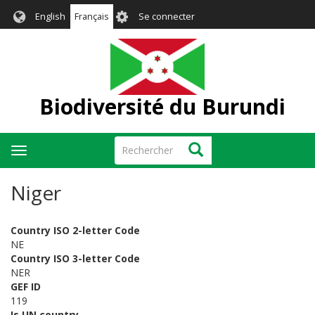
Aller
User
English
Français
Se connecter
au
account
contenu
menu
principal
Biodiversité du Burundi
Rechercher
Rechercher
Toggle
navigation
Niger
Country ISO 2-letter Code
NE
Country ISO 3-letter Code
NER
GEF ID
119
Is UN country