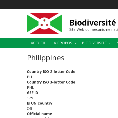
Aller
au
contenu
principal
Biodiversité
Site Web du mécanisme nati
Main
ACCUEIL
A PROPOS
BIODIVERSITÉ
navigation
Philippines
Country ISO 2-letter Code
PH
Country ISO 3-letter Code
PHL
GEF ID
129
Is UN country
Off
Official name