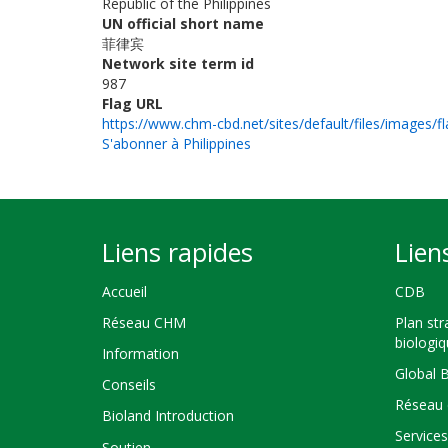
Republic of the Philippines
UN official short name
菲律宾
Network site term id
987
Flag URL
https://www.chm-cbd.net/sites/default/files/images/fl
S'abonner à Philippines
Liens rapides
Lien
Accueil
CDB
Réseau CHM
Plan str
biologi
Information
Global 
Conseils
Réseau 
Bioland Introduction
Service
Soutien