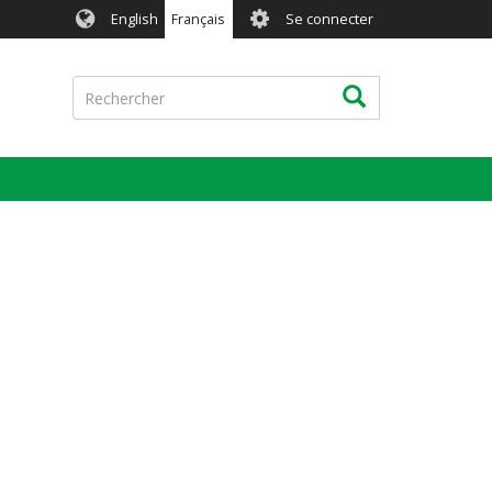
User
English
Français
Se connecter
account
menu
Rechercher
Rechercher