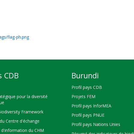
ags/flag-ph.png
s CDB
Burundi
Profil pays CDB
atégique pour la diversité
Projets FEM
que
Profil pays InforMEA
Biodiversity Framework
Profil pays PNUE
du Centre d'échange
Profil pays Nations Unies
s d'information du CHM
Résumé des indicateurs de biodi