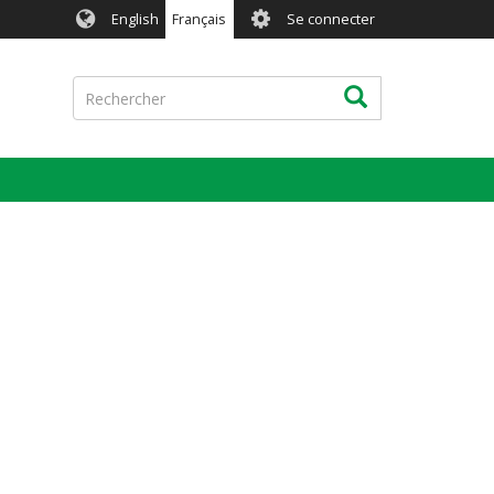
User
English
Français
Se connecter
account
menu
Rechercher
Rechercher