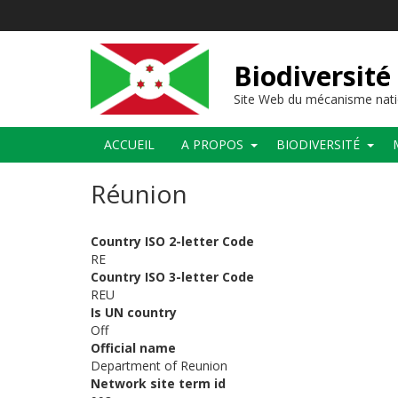
Aller
au
contenu
principal
Biodiversité
Site Web du mécanisme nati
Main
ACCUEIL
A PROPOS
BIODIVERSITÉ
navigation
Réunion
Country ISO 2-letter Code
RE
Country ISO 3-letter Code
REU
Is UN country
Off
Official name
Department of Reunion
Network site term id