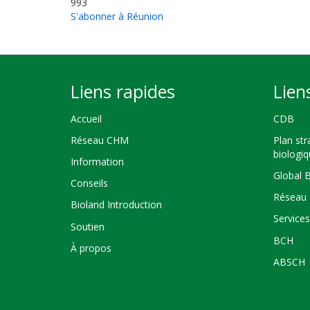
993
S'abonner à Réunion
Liens rapides
Lien
Accueil
CDB
Réseau CHM
Plan str
biologi
Information
Global 
Conseils
Réseau 
Bioland Introduction
Service
Soutien
BCH
À propos
ABSCH