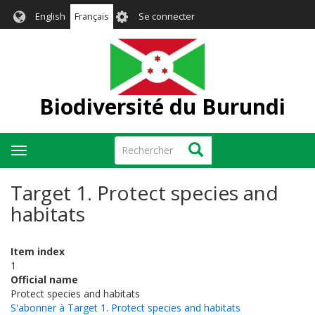
Aller
User
English
Français
Se connecter
au
account
contenu
menu
principal
Biodiversité du Burundi
Rechercher
Rechercher
Toggle
navigation
Target 1. Protect species and
habitats
Item index
1
Official name
Protect species and habitats
S'abonner à Target 1. Protect species and habitats