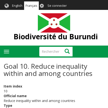
Aller
User
English
Français
Se connecter
au
account
contenu
menu
principal
Biodiversité du Burundi
Rechercher
Rechercher
Toggle
navigation
Goal 10. Reduce inequality
within and among countries
Item index
10
Official name
Reduce inequality within and among countries
Type