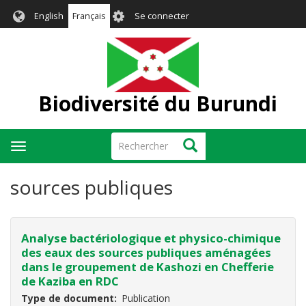
Aller
User
English
Français
Se connecter
au
account
contenu
menu
principal
Biodiversité du Burundi
Rechercher
Rechercher
Toggle
navigation
sources publiques
Analyse bactériologique et physico-chimique
des eaux des sources publiques aménagées
dans le groupement de Kashozi en Chefferie
de Kaziba en RDC
Type de document
Publication