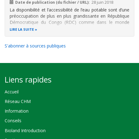
Date de publication (du fichier / URL)
28 juin 2018
La disponibilité et l’accessibilité de l’eau potable sont d’une
préoccupation de plus en plus grandissante en République
Démocratique du Congo (RDC) comme dans le monde
entier. La présente
étude
v
i
se à
analyser
la q
u
a
lité
LIRE LA SUITE
mi
cr
o
b
iol
o
g
i
q
u
e
e
t p
h
ysi
c
o
-
c
hi
m
iq
u
e d
e
s
ea
ux d
e
s sou
rc
e
s
p
u
bli
q
u
e
s
a
m
é
n
a
g
é
e
s d
S'abonner à sources publiques
Liens rapides
Accueil
Réseau CHM
Information
Conseils
Bioland Introduction