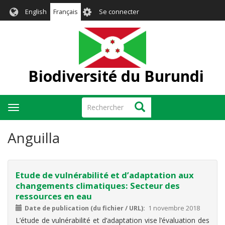
Aller
User
English
Français
Se connecter
au
account
contenu
menu
principal
Biodiversité du Burundi
Rechercher
Rechercher
Toggle
navigation
Anguilla
Etude de vulnérabilité et d’adaptation aux
changements climatiques: Secteur des
ressources en eau
Date de publication (du fichier / URL)
1 novembre 2018
L’étude de vulnérabilité et d’adaptation vise l’évaluation des