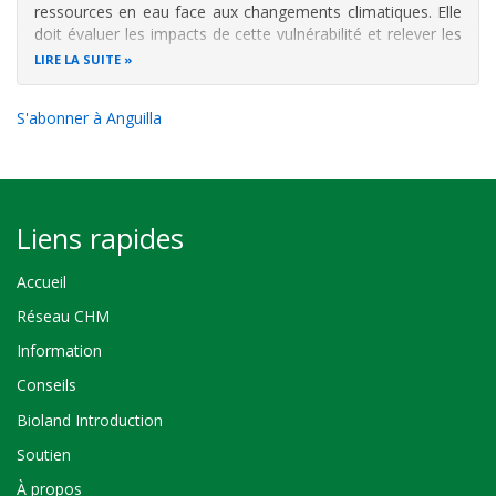
ressources en eau face aux changements climatiques. Elle
doit évaluer les impacts de cette vulnérabilité et relever les
incertitudes y afférentes. L’étude doit aussi définir les
LIRE LA SUITE
stratégies et les options, ainsi que les mesures et les
S'abonner à Anguilla
Liens rapides
Accueil
Réseau CHM
Information
Conseils
Bioland Introduction
Soutien
À propos