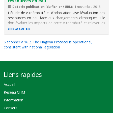
ressources en eau
Date de publication (du fichier / URL)
1 novembre 2018
L’étude de vulnérabilité et d’adaptation vise l’évaluation des
ressources en eau face aux changements climatiques. Elle
doit évaluer les impacts de cette vulnérabilité et relever les
incertitudes y afférentes. L’étude doit aussi définir les
LIRE LA SUITE
stratégies et les options, ainsi que les mesures et les
S'abonner à 16.2. The Nagoya Protocol is operational,
consistent with national legislation
Liens rapides
Accueil
Réseau CHM
Information
Conseils