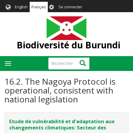
Aller
User
English
Français
Se connecter
au
account
contenu
menu
principal
Biodiversité du Burundi
Rechercher
Rechercher
Toggle
navigation
16.2. The Nagoya Protocol is
operational, consistent with
national legislation
Etude de vulnérabilité et d’adaptation aux
changements climatiques: Secteur des