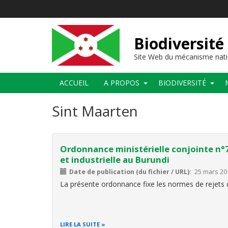
Aller
au
contenu
principal
Biodiversité
Site Web du mécanisme nati
Main
ACCUEIL
A PROPOS
BIODIVERSITÉ
navigation
Sint Maarten
Ordonnance ministérielle conjointe n°
et industrielle au Burundi
Date de publication (du fichier / URL)
25 mars 20
La présente ordonnance fixe les normes de rejets 
LIRE LA SUITE