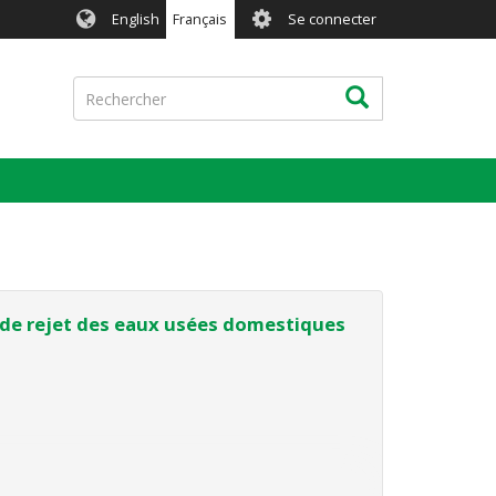
User
English
Français
Se connecter
account
menu
Rechercher
Rechercher
 de rejet des eaux usées domestiques