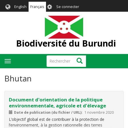
Aller
User
English
Français
Se connecter
au
account
contenu
menu
principal
Biodiversité du Burundi
Rechercher
Rechercher
Toggle
navigation
Bhutan
Document d'orientation de la politique
environnementale, agricole et d'élevage
Date de publication (du fichier / URL)
1 novembre 2020
L’objectif global est de contribuer à la protection de
l’environnement, à la gestion rationnelle des terres