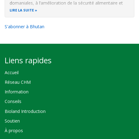
domaniales, à l’amélioration de la sécurité alimentaire et
nutritionnelle durable pour tous, l’augmentation des
LIRE LA SUITE
revenus des ménages et des devises pour l’Etat, la
fourniture de la matière pour
S'abonner à Bhutan
Liens rapides
Accueil
Réseau CHM
Information
Conseils
Bioland Introduction
Soutien
À propos