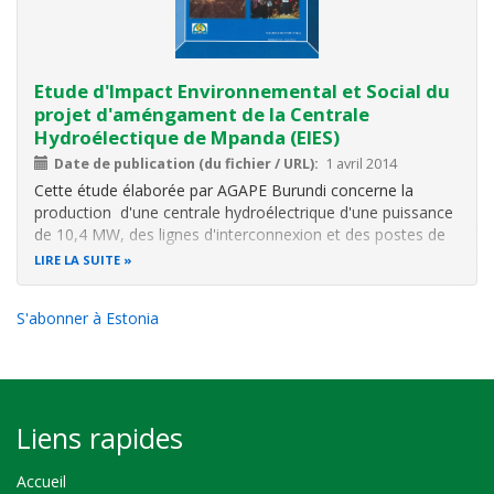
Etude d'Impact Environnemental et Social du
projet d'améngament de la Centrale
Hydroélectique de Mpanda (EIES)
Date de publication (du fichier / URL)
1 avril 2014
Cette étude élaborée par AGAPE Burundi concerne la
production d'une centrale hydroélectrique d'une puissance
de 10,4 MW, des lignes d'interconnexion et des postes de
raccordement.
LIRE LA SUITE
L’objectif global de l’aménagement du Centrale
Hydroélectrique (CHE) Mpanda est d’améliorer la durabilité
S'abonner à Estonia
de l’accès
Liens rapides
Accueil