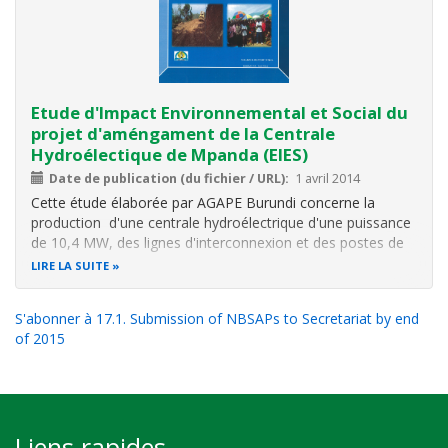
Etude d'Impact Environnemental et Social du
projet d'améngament de la Centrale
Hydroélectique de Mpanda (EIES)
Date de publication (du fichier / URL)
1 avril 2014
Cette étude élaborée par AGAPE Burundi concerne la
production d'une centrale hydroélectrique d'une puissance
de 10,4 MW, des lignes d'interconnexion et des postes de
raccordement.
LIRE LA SUITE
L’objectif global de l’aménagement du Centrale
Hydroélectrique (CHE) Mpanda est d’améliorer la durabilité
S'abonner à 17.1. Submission of NBSAPs to Secretariat by end
de l’accès
of 2015
Liens rapides