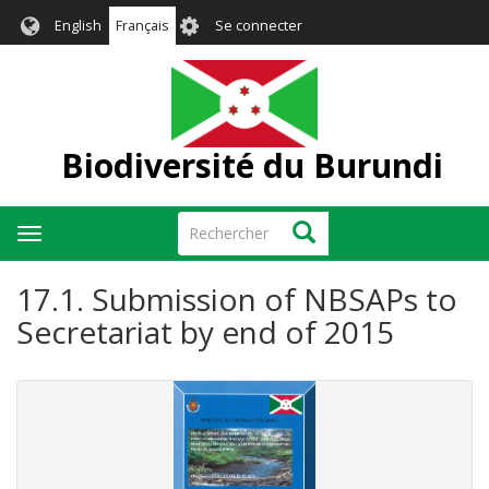
Aller
User
English
Français
Se connecter
au
account
contenu
menu
principal
Biodiversité du Burundi
Rechercher
Rechercher
Toggle
navigation
17.1. Submission of NBSAPs to
Secretariat by end of 2015