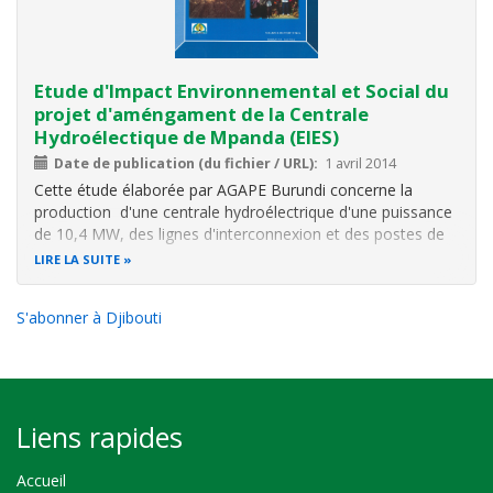
Etude d'Impact Environnemental et Social du
projet d'améngament de la Centrale
Hydroélectique de Mpanda (EIES)
Date de publication (du fichier / URL)
1 avril 2014
Cette étude élaborée par AGAPE Burundi concerne la
production d'une centrale hydroélectrique d'une puissance
de 10,4 MW, des lignes d'interconnexion et des postes de
raccordement.
LIRE LA SUITE
L’objectif global de l’aménagement du Centrale
Hydroélectrique (CHE) Mpanda est d’améliorer la durabilité
S'abonner à Djibouti
de l’accès
Liens rapides
Accueil