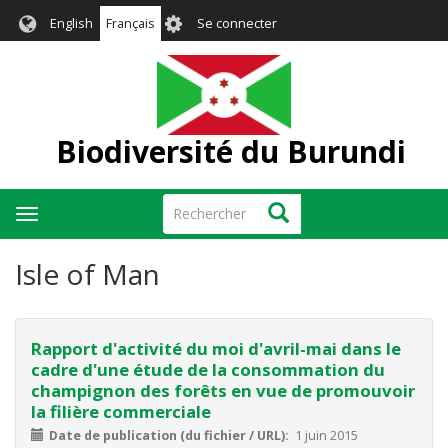
Aller
User
English
Français
Se connecter
au
account
contenu
menu
principal
Biodiversité du Burundi
Rechercher
Rechercher
Toggle
navigation
Isle of Man
Rapport d'activité du moi d'avril-mai dans le
cadre d'une étude de la consommation du
champignon des forêts en vue de promouvoir
la filière commerciale
Date de publication (du fichier / URL)
1 juin 2015