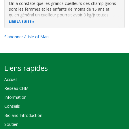
On a constaté que les grands cueilleurs des champignons
sont les femmes et les enfants de moins de 15 ans et
qu'en général un cueilleur pourrait avoir 3 kg/jr toutes
espèces confondues.
Concernant les marchés, on a
LIRE LA SUITE
remarqué que les prix diffèrent d’un marché à l’autre et
d’une espèce à l’autre et qu
S'abonner à Isle of Man
Liens rapides
Accueil
Réseau CHM
Information
Conseils
Bioland Introduction
Soutien