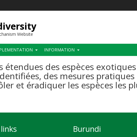
iversity
echanism Website
PLEMENTATION
INFORMATION
 les étendues des espèces exotiques
identifiées, des mesures pratiques
ler et éradiquer les espèces les p
links
Burundi