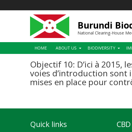
Skip
to
main
content
Burundi Biod
National Clearing-House M
Main
HOME
ABOUT US
BIODIVERSITY
IM
navigation
Objectif 10: D’ici à 2015,
voies d’introduction sont 
mises en place pour contrô
Quick links
CBD 