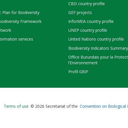
CBD country profile
c Plan for Biodiversity
GEF projects
Biodiversity Framework
InforMEA country profile
twork
UNEP country profile
ormation services
United Nations country profile
Biodiversity Indicators Summary
Office Burundais pour la Protec
l’Environnement
Profil GBIF
Bioland
Terms of use
© 2026 Secretariat of the
Convention on Biological 
-
Footer