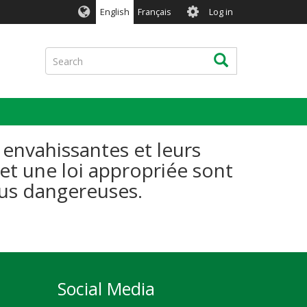
User
English
Français
Log in
account
menu
Search
Search
 envahissantes et leurs
 et une loi appropriée sont
lus dangereuses.
Social Media