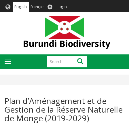
Skip
User
English
Français
Log in
to
account
main
menu
content
Burundi Biodiversity
Search
Search
Toggle
navigation
Plan d’Aménagement et de
Gestion de la Réserve Naturelle
de Monge (2019-2029)