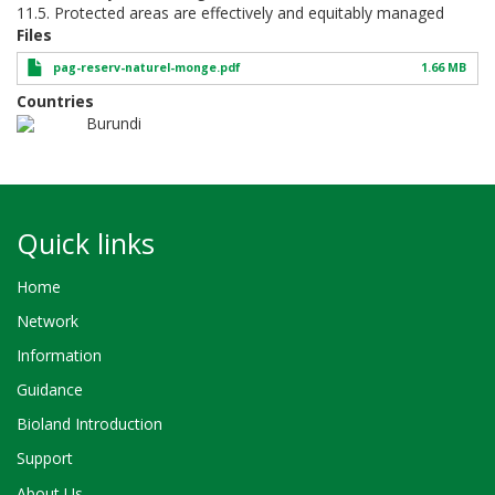
11.5. Protected areas are effectively and equitably managed
Files
pag-reserv-naturel-monge.pdf
1.66 MB
Countries
Burundi
Quick links
Home
Network
Information
Guidance
Bioland Introduction
Support
About Us