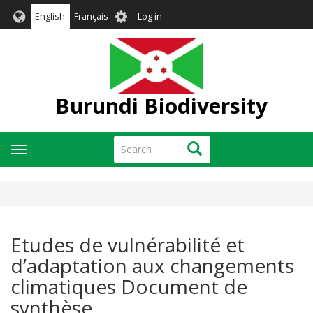
Skip
User
English
Français
Log in
to
account
main
menu
content
Burundi Biodiversity
Search
Search
Toggle
navigation
Etudes de vulnérabilité et
d’adaptation aux changements
climatiques Document de
synthèse