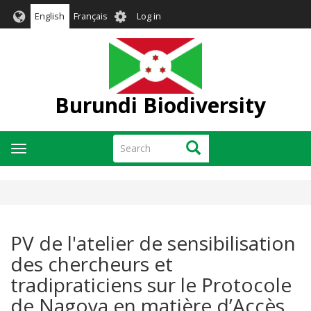
Skip
User
English
Français
Log in
to
account
main
menu
content
Burundi Biodiversity
Search
Search
Toggle
navigation
PV de l'atelier de sensibilisation
des chercheurs et
tradipraticiens sur le Protocole
de Nagoya en matière d’Accès