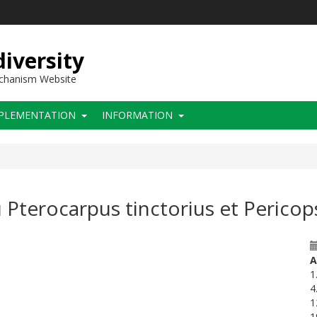
iversity
echanism Website
PLEMENTATION
INFORMATION
 Pterocarpus tinctorius et Pericop
A
1
4
1
1