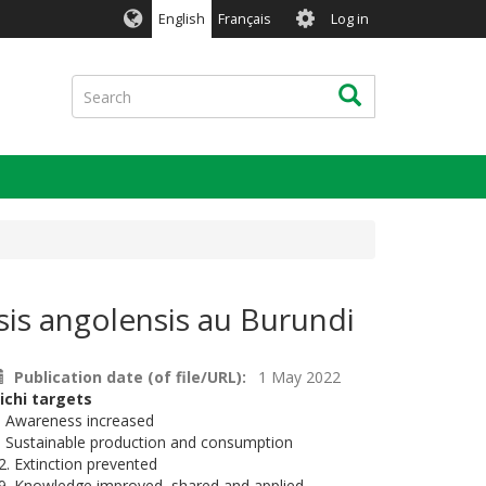
User
English
Français
Log in
account
menu
Search
Search
sis angolensis au Burundi
Publication date (of file/URL)
1 May 2022
ichi targets
. Awareness increased
. Sustainable production and consumption
2. Extinction prevented
9. Knowledge improved, shared and applied