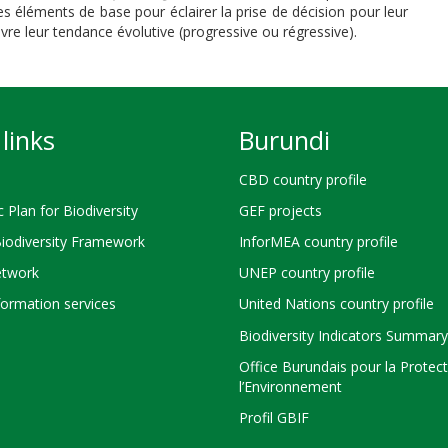
s éléments de base pour éclairer la prise de décision pour leur
vre leur tendance évolutive (progressive ou régressive).
links
Burundi
CBD country profile
c Plan for Biodiversity
GEF projects
Biodiversity Framework
InforMEA country profile
twork
UNEP country profile
ormation services
United Nations country profile
Biodiversity Indicators Summary
Office Burundais pour la Protec
l’Environnement
Profil GBIF