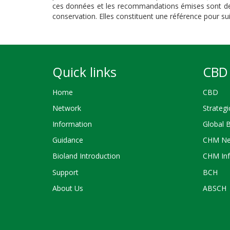
ces données et les recommandations
émises sont de
conservation. Elles constituent une référence pour sui
Quick links
CBD 
Home
CBD
Network
Strategi
Information
Global 
Guidance
CHM Ne
Bioland Introduction
CHM Inf
Support
BCH
About Us
ABSCH