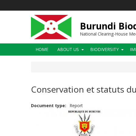
Skip
to
main
content
Burundi Biod
National Clearing-House M
Main
HOME
ABOUT US
BIODIVERSITY
IM
navigation
Conservation et statuts du
Document type
Report