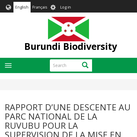
Skip
User
English
Français
Log in
to
account
main
menu
content
Burundi Biodiversity
Search
Search
Toggle
navigation
RAPPORT D’UNE DESCENTE AU
PARC NATIONAL DE LA
RUVUBU POUR LA
SUPERVISION DE LA MISE EN