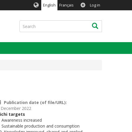
User
English
Français
Log in
account
menu
Search
Search
Publication date (of file/URL)
 December 2022
ichi targets
. Awareness increased
. Sustainable production and consumption
9. Knowledge improved, shared and applied