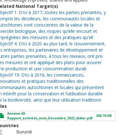
elated National Target(s)
bjectif 1: D'ici à 2017, toutes les parties prenantes, y
ompris les décideurs, les communautés locales et
utochtones sont conscientes de la valeur de la
iversité biologique, des risques qu’elle encourt et
mprégnées des mesures et des pratiques qu'ell
bjectif 4: D’ici à 2020 au plus tard, le Gouvernement,
es entreprises, les partenaires de développement et
utres parties prenantes, à tous les niveaux, ont pris
es mesures et ont appliqué des plans pour assurer
ne production et une consommation durab
bjectif 19: D’ici à 2016, les connaissances,
nnovations et pratiques traditionnelles des
ommunautés autochtones et locales qui présentent
n intérêt pour la conservation et l’utilisation durable
e la biodiversité, ainsi que leur utilisation traditionn
iles
Annexe-63-
266.76 KB
Rapport_activités_mois_Decembre_2022_didier.pdf
ountries
Burundi