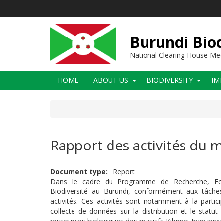
Skip
to
main
content
Burundi Biod
National Clearing-House M
Main
HOME
ABOUT US
BIODIVERSITY
IM
navigation
Rapport des activités du
Document type
Report
Dans le cadre du Programme de Recherche, Echan
Biodiversité au Burundi, conformément aux tâches 
activités. Ces activités sont notamment à la partic
collecte de données sur la distribution et le statu
ressources biologiques des massifs Kibimbi-Inanzerwe