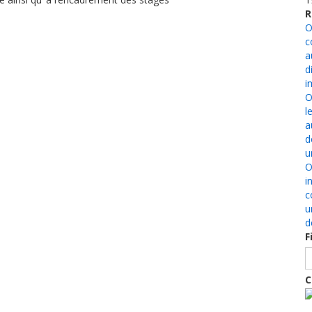
R
O
c
a
d
i
O
l
a
d
u
O
i
c
u
d
F
C