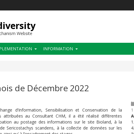
iversity
echanism Website
PLEMENTATION
INFORMATION
 mois de Décembre 2022
ge d’Information, Sensibilisation et Conservation de la
1
attribuées au Consultant CHM, il a été réalisé différentes
A
ipation au postage des informations sur le site Bioland, à la
1
t de Sericostachys scandens, à la collecte de données sur les
4
 ainsi qu’ à l’encadrement des stages
1