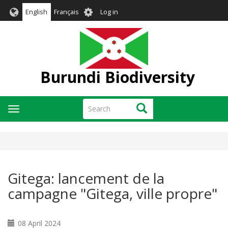
Skip
User
English
Français
Log in
to
account
main
menu
content
Burundi Biodiversity
Search
Search
Toggle
navigation
Gitega: lancement de la
campagne "Gitega, ville propre"
08 April 2024