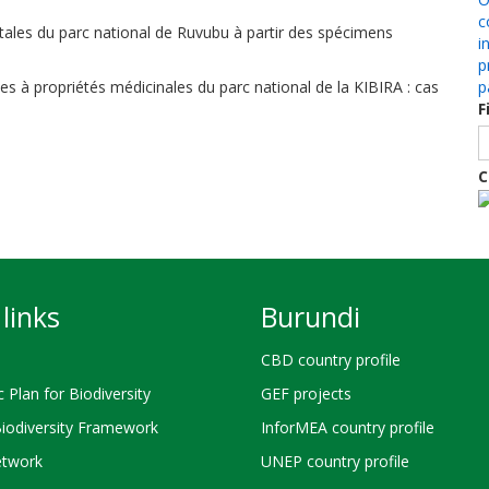
c
tales du parc national de Ruvubu à partir des spécimens
i
p
les à propriétés médicinales du parc national de la KIBIRA : cas
p
F
C
links
Burundi
CBD country profile
c Plan for Biodiversity
GEF projects
Biodiversity Framework
InforMEA country profile
twork
UNEP country profile