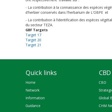
-
La contribution à la connaissance des espèces végé
d'herbier conservés dans l'herbarium de L'OBPE
et
- La contribution à l’identification des espèces végéta
du secteur TEZA.
GBF Targets
Target 17
Target 20
Target 21
Quick links
CBD 
Home
CBD
Network
Strategi
Information
Global 
Guidance
CHM Ne