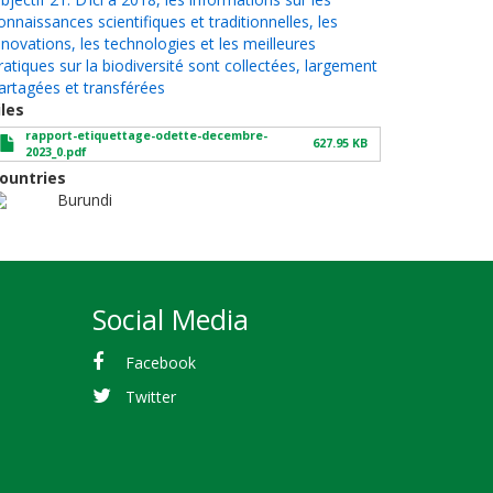
onnaissances scientifiques et traditionnelles, les
nnovations, les technologies et les meilleures
ratiques sur la biodiversité sont collectées, largement
artagées et transférées
iles
rapport-etiquettage-odette-decembre-
627.95 KB
2023_0.pdf
ountries
Burundi
Social Media
Facebook
Twitter