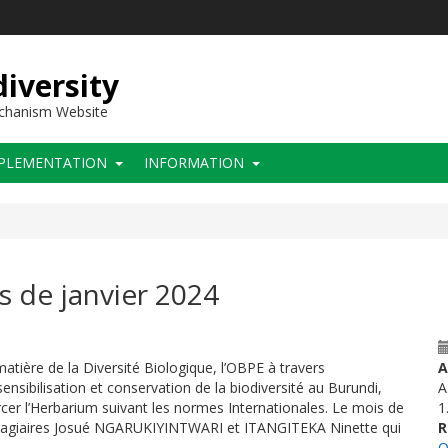
iversity
echanism Website
PLEMENTATION
INFORMATION
s de janvier 2024
tière de la Diversité Biologique, l’OBPE à travers
A
sibilisation et conservation de la biodiversité au Burundi,
A
cer l’Herbarium suivant les normes Internationales. Le mois de
1
tagiaires
Josu
é
NG
A
RUKIYINTWARI et
ITANGITEKA Ninette
qui
R
O