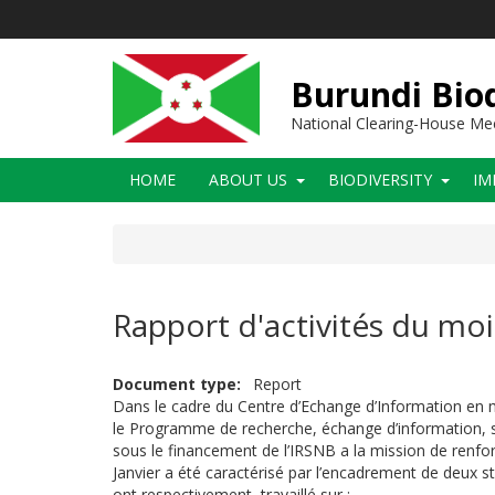
Skip
to
main
content
Burundi Biod
National Clearing-House M
Main
HOME
ABOUT US
BIODIVERSITY
IM
navigation
Rapport d'activités du moi
Document type
Report
Dans le cadre du Centre d’Echange d’Information en ma
le Programme de recherche, échange d’information, sen
sous le financement de l’IRSNB a la mission de renfor
Janvier a été caractérisé par l’encadrement de deux s
ont respectivement
travaillé sur :