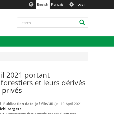
User
English
Français
Log in
account
menu
Search
Search
il 2021 portant
orestiers et leurs dérivés
 privés
Publication date (of file/URL)
19 April 2021
ichi targets
4.1. Ecosystems that provide essential services,