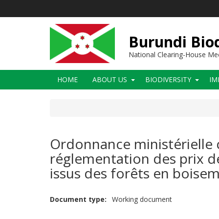
Skip
to
main
content
Burundi Biod
National Clearing-House M
Main
HOME
ABOUT US
BIODIVERSITY
IM
navigation
Ordonnance ministérielle 
réglementation des prix de
issus des forêts en boisem
Document type
Working document