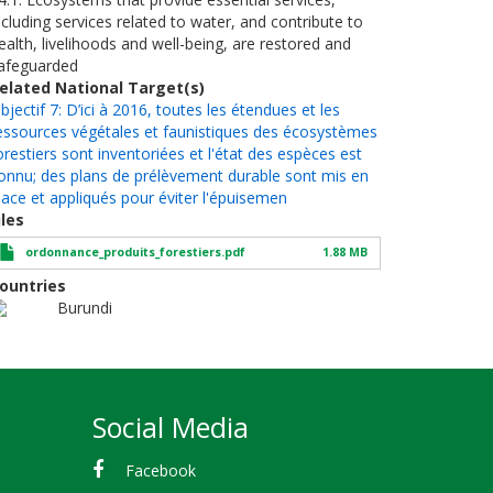
ncluding services related to water, and contribute to
ealth, livelihoods and well-being, are restored and
afeguarded
elated National Target(s)
bjectif 7: D’ici à 2016, toutes les étendues et les
essources végétales et faunistiques des écosystèmes
orestiers sont inventoriées et l'état des espèces est
onnu; des plans de prélèvement durable sont mis en
lace et appliqués pour éviter l'épuisemen
iles
ordonnance_produits_forestiers.pdf
1.88 MB
ountries
Burundi
Social Media
Facebook