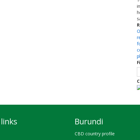
i
h
s
R
O
r
f
c
p
F
C
links
Burundi
CBD country profile