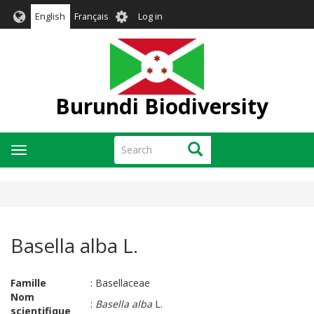
Skip
User
English
Français
Log in
to
account
main
menu
content
Burundi Biodiversity
Search
Search
Toggle
navigation
Basella alba L.
Famille
:
Basellaceae
Nom
:
Basella alba
L.
scientifique