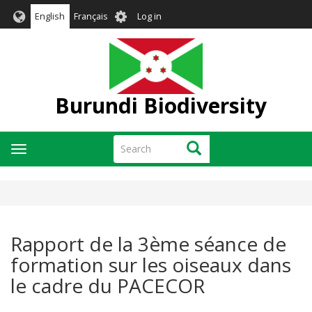
Skip
User
English
Français
Log in
to
account
main
menu
content
Burundi Biodiversity
Search
Search
Toggle
navigation
Rapport de la 3ème séance de
formation sur les oiseaux dans
le cadre du PACECOR