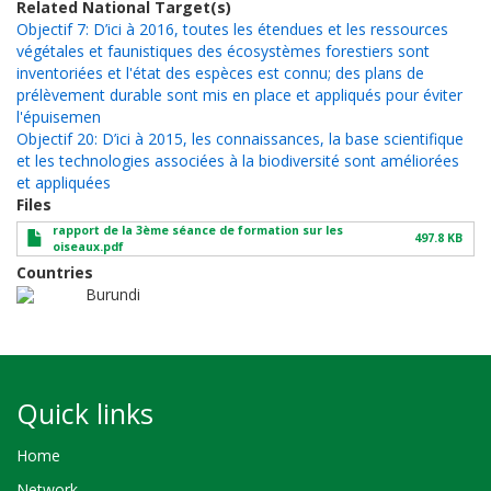
Related National Target(s)
Objectif 7: D’ici à 2016, toutes les étendues et les ressources
végétales et faunistiques des écosystèmes forestiers sont
inventoriées et l'état des espèces est connu; des plans de
prélèvement durable sont mis en place et appliqués pour éviter
l'épuisemen
Objectif 20: D’ici à 2015, les connaissances, la base scientifique
et les technologies associées à la biodiversité sont améliorées
et appliquées
Files
rapport de la 3ème séance de formation sur les
497.8 KB
oiseaux.pdf
Countries
Burundi
Quick links
Home
Network