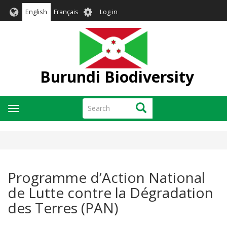
Skip
User
English
Français
Log in
to
account
main
menu
content
Burundi Biodiversity
Search
Search
Toggle
navigation
Programme d’Action National
de Lutte contre la Dégradation
des Terres (PAN)