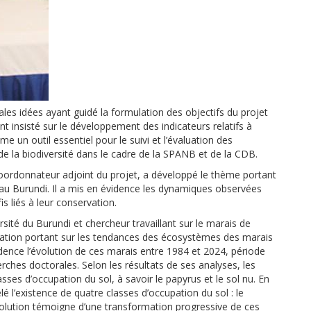
ales idées ayant guidé la formulation des objectifs du projet
ent insisté sur le développement des indicateurs relatifs à
e un outil essentiel pour le suivi et l’évaluation des
 la biodiversité dans le cadre de la SPANB et de la CDB.
oordonnateur adjoint du projet, a développé le thème portant
 au Burundi. Il a mis en évidence les dynamiques observées
s liés à leur conservation.
ité du Burundi et chercheur travaillant sur le marais de
tion portant sur les tendances des écosystèmes des marais
dence l’évolution de ces marais entre 1984 et 2024, période
ches doctorales. Selon les résultats de ses analyses, les
ses d’occupation du sol, à savoir le papyrus et le sol nu. En
é l’existence de quatre classes d’occupation du sol : le
 évolution témoigne d’une transformation progressive de ces