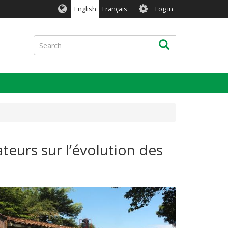
User
English
Français
Log in
account
menu
Search
Search
eurs sur l’évolution des