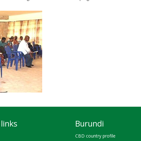
links
Burundi
CBD country profile