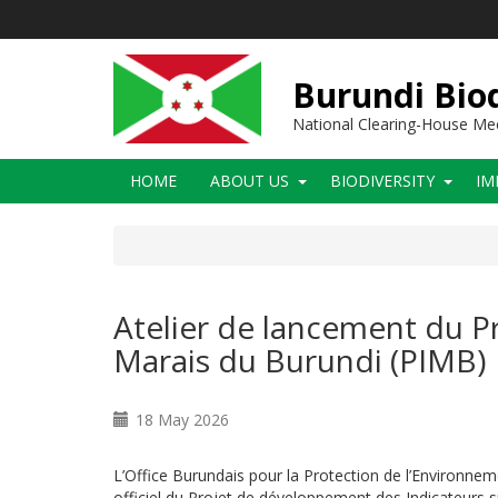
Skip
to
main
content
Burundi Biod
National Clearing-House M
Main
HOME
ABOUT US
BIODIVERSITY
IM
navigation
Atelier de lancement du P
Marais du Burundi (PIMB)
18 May 2026
L’Office Burundais pour la Protection de l’Environne
officiel du Projet de développement des Indicateurs s