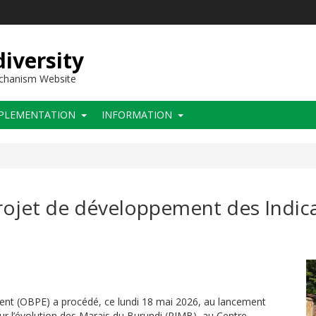
iversity
echanism Website
PLEMENTATION
INFORMATION
rojet de développement des Indicat
ment (OBPE) a procédé, ce lundi 18 mai 2026, au lancement
ur l’évolution des Marais du Burundi (PIMB), au Centre