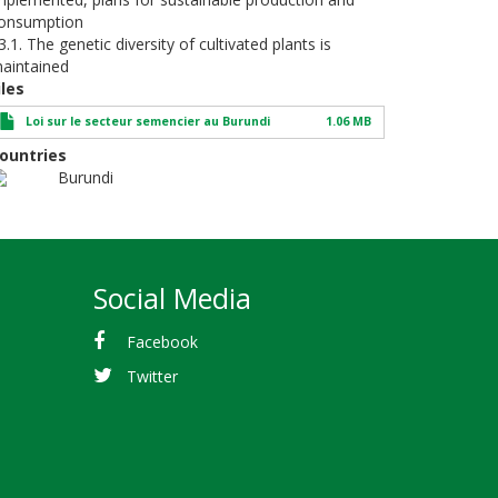
onsumption
3.1. The genetic diversity of cultivated plants is
aintained
iles
Loi sur le secteur semencier au Burundi
1.06 MB
ountries
Burundi
Social Media
Facebook
Twitter