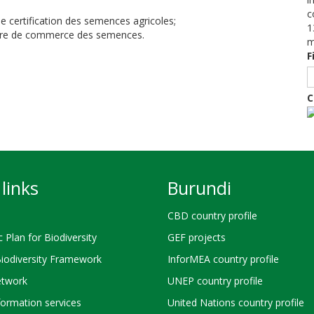
c
e certification des semences agricoles;
1
ière de commerce des semences.
m
F
C
links
Burundi
CBD country profile
c Plan for Biodiversity
GEF projects
Biodiversity Framework
InforMEA country profile
twork
UNEP country profile
ormation services
United Nations country profile