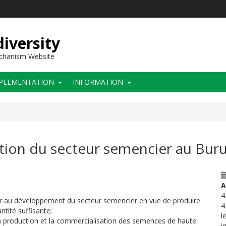
iversity
echanism Website
PLEMENTATION
INFORMATION
ation du secteur semencier au Bur
A
4
er au développement du secteur semencier en vue de produire
4
tité suffisante;
l
 la production et la commercialisation des semences de haute
i