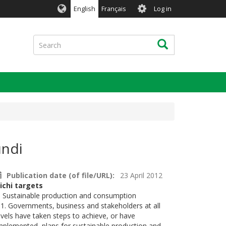
User
English
Français
Log in
account
menu
Search
Search
undi
Publication date (of file/URL)
23 April 2012
ichi targets
. Sustainable production and consumption
.1. Governments, business and stakeholders at all
evels have taken steps to achieve, or have
mplemented, plans for sustainable production and