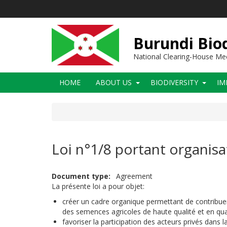
Skip
to
main
content
Burundi Biod
National Clearing-House M
Main
HOME
ABOUT US
BIODIVERSITY
IM
navigation
Loi n°1/8 portant organis
Document type
Agreement
La présente loi a pour objet:
créer un cadre organique permettant de contribu
des semences agricoles de haute qualité et en quan
favoriser la participation des acteurs privés dans