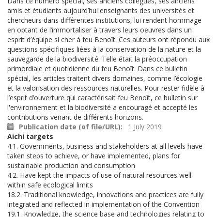
Dans ce numéro spécial, ses anciens collègues, ses anciens
amis et étudiants aujourd’hui enseignants des universités et
chercheurs dans différentes institutions, lui rendent hommage
en optant de l’immortaliser à travers leurs oeuvres dans un
esprit d’équipe si cher à feu Benoît. Ces auteurs ont répondu aux
questions spécifiques liées à la conservation de la nature et la
sauvegarde de la biodiversité. Telle était la préoccupation
primordiale et quotidienne du feu Benoît. Dans ce bulletin
spécial, les articles traitent divers domaines, comme l’écologie
et la valorisation des ressources naturelles. Pour rester fidèle à
l’esprit d’ouverture qui caractérisait feu Benoît, ce bulletin sur
l'environnement et la biodiversité a encouragé et accepté les
contributions venant de différents horizons.
Publication date (of file/URL)
1 July 2019
Aichi targets
4.1. Governments, business and stakeholders at all levels have
taken steps to achieve, or have implemented, plans for
sustainable production and consumption
4.2. Have kept the impacts of use of natural resources well
within safe ecological limits
18.2. Traditional knowledge, innovations and practices are fully
integrated and reflected in implementation of the Convention
19.1. Knowledge, the science base and technologies relating to