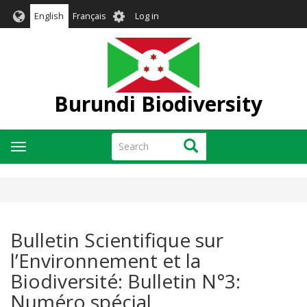
Skip
User
English
Français
Log in
to
account
main
menu
content
Burundi Biodiversity
Search
Search
Toggle
navigation
Bulletin Scientifique sur
l’Environnement et la
Biodiversité: Bulletin N°3:
Numéro spécial