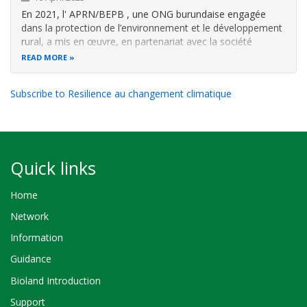
En 2021, l' APRN/BEPB , une ONG burundaise engagée
dans la protection de l’environnement et le développement
rural, a mis en œuvre, en partenariat avec la société
néerlandaise WaveSave , un projet pi lote dans la
READ MORE
commune de Mpanda (province de Bubanza) . L’objectif:
utiliser une technologie…
Subscribe to Resilience au changement climatique
Quick links
Home
Network
Information
Guidance
Bioland Introduction
Support