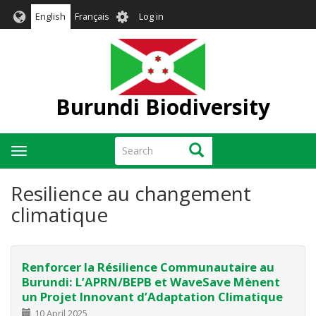
Skip
User
English
Français
Log in
to
account
main
menu
content
Burundi Biodiversity
Search
Search
Toggle
navigation
Resilience au changement
climatique
Renforcer la Résilience Communautaire au
Burundi: L’APRN/BEPB et WaveSave Mènent
un Projet Innovant d’Adaptation Climatique
10 April 2025