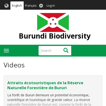
Skip
User
English
Français
Log in
to
account
main
menu
content
Burundi Biodiversity
Search
Search
Toggle
navigation
Videos
Attraits écotouristiques de la Réserve
Naturelle Forestière de Bururi
La forêt de Bururi demeure un potentiel économique,
scientifique et touristique de grande valeur. La réserve
naturelle forestière de Bururi est, comme la forêt de la