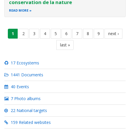
conservation de la nature
READ MORE
Pagination
current
1
page
2
page
3
page
4
page
5
page
6
page
7
page
8
page
9
next
next ›
page
page
last
last »
page
17 Ecosystems
1441 Documents
40 Events
7 Photo albums
22 National targets
159 Related websites