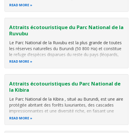
Kibira, une forêt tropicale humide de montagne riche en
READ MORE
espèces de flore et de faune dont beaucoup sont
endémiques dans la région du
Attraits écotouristique du Parc National de la
Ruvubu
Le Parc National de la Ruvubu est la plus grande de toutes
les réserves naturelles du Burundi (50 800 Ha) et constitue
le refuge d’espèces disparues du reste du pays (léopards,
pangolins, hyènes, colobe-bai et 26 espèces d’oiseaux sur
READ MORE
la liste rouge UICN).
Attraits écotouristiques du Parc National de
la Kibira
Le Parc National de la Kibira , situé au Burundi, est une aire
protégée abritant des forêts luxuriantes, des cascades
impressionnantes et une diversité riche, en faisant une
destination unique pour les amoureux de la nature.
READ MORE