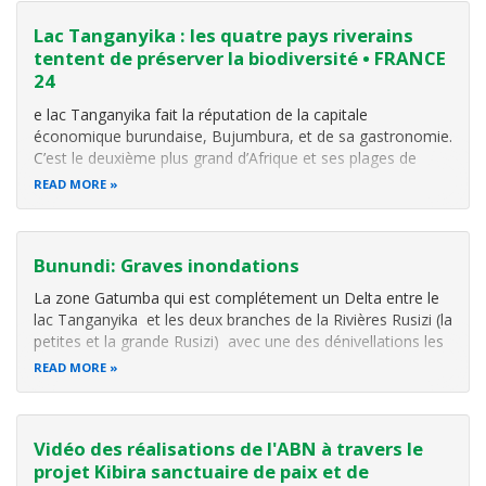
Lac Tanganyika : les quatre pays riverains
tentent de préserver la biodiversité • FRANCE
24
e lac Tanganyika fait la réputation de la capitale
économique burundaise, Bujumbura, et de sa gastronomie.
C’est le deuxième plus grand d’Afrique et ses plages de
sable fin bordent quatre pays, la Tanzanie, le Burundi, la
READ MORE
RDC et la Zambie. Mais ce joyau est en péril. La surpêche
et la pollution
Bunundi: Graves inondations
La zone Gatumba qui est complétement un Delta entre le
lac Tanganyika et les deux branches de la Rivières Rusizi (la
petites et la grande Rusizi) avec une des dénivellations les
plus basse du Burundi, est gravement envahie par des
READ MORE
crues des eaux. La population de la zones se trouve dans
des
Vidéo des réalisations de l'ABN à travers le
projet Kibira sanctuaire de paix et de