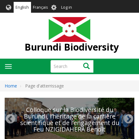
Skip
User
English
Français
Log in
to
account
main
menu
content
Burundi Biodiversity
Search
Search
Toggle
navigation
Home
Page d'atterrissage
Colloque sur la Biodiversité du
Burundi, l’héritage de la carrière
scientifique et de l’engagement du
Feu NZIGIDAHERA Benoît