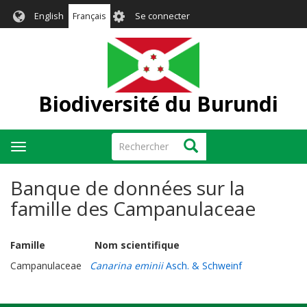
Aller
User
English
Français
Se connecter
au
account
contenu
menu
principal
Biodiversité du Burundi
Rechercher
Rechercher
Toggle
navigation
Banque de données sur la
famille des Campanulaceae
Famille Nom scientifique
Campanulaceae
Canarina eminii
Asch. & Schweinf