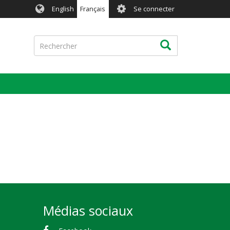
User
English
Français
Se connecter
account
menu
Rechercher
Rechercher
Médias sociaux