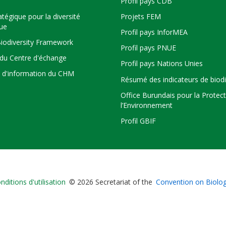
Profil pays CDB
atégique pour la diversité
Projets FEM
que
Profil pays InforMEA
Biodiversity Framework
Profil pays PNUE
du Centre d'échange
Profil pays Nations Unies
s d'information du CHM
Résumé des indicateurs de biodi
Office Burundais pour la Protec
l’Environnement
Profil GBIF
Bioland
nditions d'utilisation
© 2026 Secretariat of the
Convention on Biologi
-
Footer