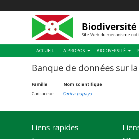
Aller
au
contenu
principal
Biodiversité
Site Web du mécanisme nati
Main
ACCUEIL
A PROPOS
BIODIVERSITÉ
navigation
Banque de données sur la 
Famille Nom scientifique
Caricaceae
Carica papaya
Liens rapides
Lien