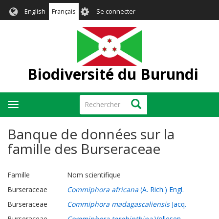
Aller
User
English
Français
Se connecter
au
account
contenu
menu
principal
Biodiversité du Burundi
Rechercher
Rechercher
Toggle
navigation
Banque de données sur la
famille des Burseraceae
Famille Nom scientifique
Burseraceae
Commiphora africana
(A. Rich.) Engl.
Burseraceae
Commiphora madagascaliensis
Jacq.
Burseraceae
Commiphora terebinthina
Vollesen