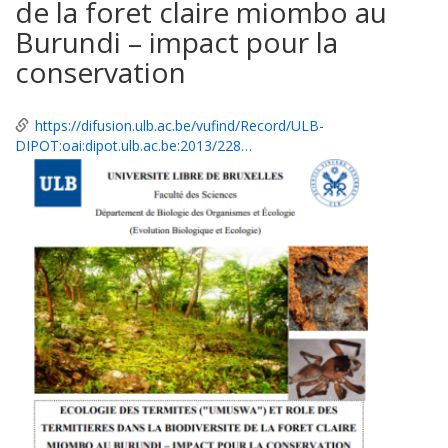
de la foret claire miombo au
Burundi – impact pour la
conservation
https://difusion.ulb.ac.be/vufind/Record/ULB-
DIPOT:oai:dipot.ulb.ac.be:2013/228…