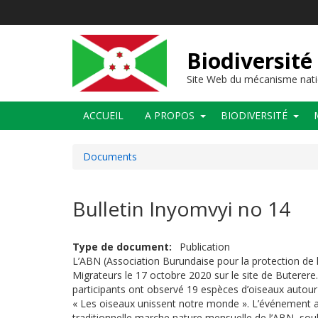
Aller
au
contenu
principal
Biodiversité
Site Web du mécanisme nati
Main
ACCUEIL
A PROPOS
BIODIVERSITÉ
navigation
Documents
Bulletin Inyomvyi no 14
Type de document
Publication
L’ABN (Association Burundaise pour la protection de 
Migrateurs le 17 octobre 2020 sur le site de Buterere.
participants ont observé 19 espèces d’oiseaux autour
« Les oiseaux unissent notre monde ». L’événement a
traditionnelle marche nature mensuelle de l’ABN, sou