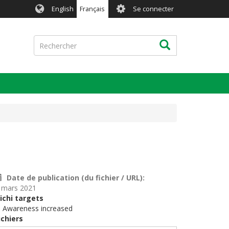
User
English
Français
Se connecter
account
menu
Rechercher
Rechercher
Date de publication (du fichier / URL)
 mars 2021
ichi targets
. Awareness increased
ichiers