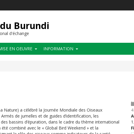
 du Burundi
onal d'échange
MISE EN OEUVRE
INFORMATION
la Nature) a célébré la Journée Mondiale des Oiseaux
4
 Armés de jumelles et de guides d’identification, les
A
 des bassins d’épuration, dans le cadre du thème international
1
 été combiné avec le « Global Bird Weekend » et la
F
lignant le rôle des oiseaux comme indicateurs de la santé