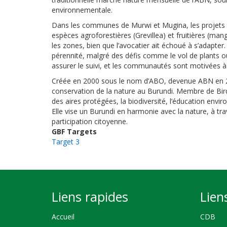
environnementale.
Dans les communes de Murwi et Mugina, les projets
espèces agroforestières (Grevillea) et fruitières (man
les zones, bien que l’avocatier ait échoué à s’adapter.
pérennité, malgré des défis comme le vol de plants ou
assurer le suivi, et les communautés sont motivées à m
Créée en 2000 sous le nom d’ABO, devenue ABN en 20
conservation de la nature au Burundi. Membre de Bird
des aires protégées, la biodiversité, l’éducation en
Elle vise un Burundi en harmonie avec la nature, à tr
participation citoyenne.
GBF Targets
Target 3
Liens rapides
Lien
Accueil
CDB