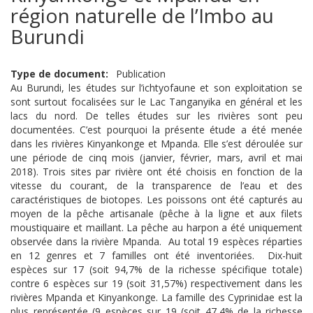
région naturelle de l’Imbo au
Burundi
Type de document
Publication
Au Burundi, les études sur l’ichtyofaune et son exploitation se
sont surtout focalisées sur le Lac Tanganyika en général et les
lacs du nord. De telles études sur les rivières sont peu
documentées. C’est pourquoi la présente étude a été menée
dans les rivières Kinyankonge et Mpanda. Elle s’est déroulée sur
une période de cinq mois (janvier, février, mars, avril et mai
2018). Trois sites par rivière ont été choisis en fonction de la
vitesse du courant, de la transparence de l’eau et des
caractéristiques de biotopes. Les poissons ont été capturés au
moyen de la pêche artisanale (pêche à la ligne et aux filets
moustiquaire et maillant. La pêche au harpon a été uniquement
observée dans la rivière Mpanda. Au total 19 espèces réparties
en 12 genres et 7 familles ont été inventoriées. Dix-huit
espèces sur 17 (soit 94,7% de la richesse spécifique totale)
contre 6 espèces sur 19 (soit 31,57%) respectivement dans les
rivières Mpanda et Kinyankonge. La famille des Cyprinidae est la
plus représentée (9 espèces sur 19 (soit 47,4% de la richesse