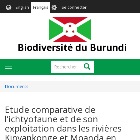
Aller
User
English
Français
Se connecter
au
account
contenu
menu
principal
Biodiversité du Burundi
Rechercher
Rechercher
Toggle
navigation
Documents
Etude comparative de
l’ichtyofaune et de son
exploitation dans les rivières
Kinyankonge et Mpanda en