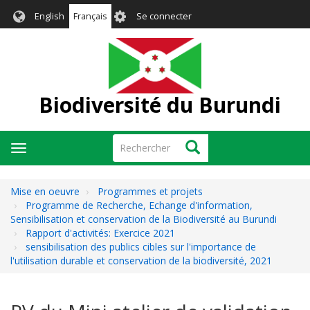
Aller
User
English
Français
Se connecter
au
account
contenu
menu
principal
Biodiversité du Burundi
Rechercher
Rechercher
Toggle
navigation
Mise en oeuvre
Programmes et projets
Programme de Recherche, Echange d'information,
Sensibilisation et conservation de la Biodiversité au Burundi
Rapport d'activités: Exercice 2021
sensibilisation des publics cibles sur l'importance de
l'utilisation durable et conservation de la biodiversité, 2021