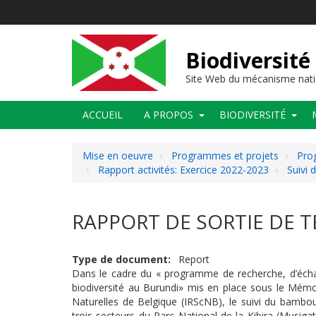
Aller
au
contenu
principal
Biodiversité
Site Web du mécanisme nati
Main
ACCUEIL
A PROPOS
BIODIVERSITÉ
navigation
Mise en oeuvre
Programmes et projets
Prog
Rapport activités: Exercice 2022-2023
Suivi 
RAPPORT DE SORTIE DE TE
Type de document
Report
Dans le cadre du « programme de recherche, d’échan
biodiversité au Burundi» mis en place sous le Mémo
Naturelles de Belgique (IRScNB), le suivi du bambou
trois secteurs du Parc National de la Kibira (Musig