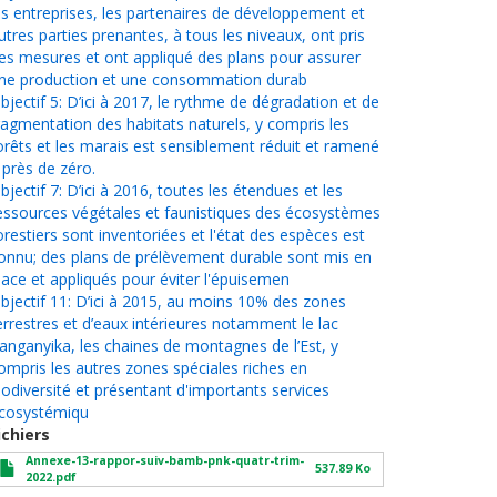
es entreprises, les partenaires de développement et
utres parties prenantes, à tous les niveaux, ont pris
es mesures et ont appliqué des plans pour assurer
ne production et une consommation durab
bjectif 5: D’ici à 2017, le rythme de dégradation et de
ragmentation des habitats naturels, y compris les
orêts et les marais est sensiblement réduit et ramené
 près de zéro.
bjectif 7: D’ici à 2016, toutes les étendues et les
essources végétales et faunistiques des écosystèmes
orestiers sont inventoriées et l'état des espèces est
onnu; des plans de prélèvement durable sont mis en
lace et appliqués pour éviter l'épuisemen
bjectif 11: D’ici à 2015, au moins 10% des zones
errestres et d’eaux intérieures notamment le lac
anganyika, les chaines de montagnes de l’Est, y
ompris les autres zones spéciales riches en
iodiversité et présentant d'importants services
cosystémiqu
ichiers
Annexe-13-rappor-suiv-bamb-pnk-quatr-trim-
537.89 Ko
2022.pdf