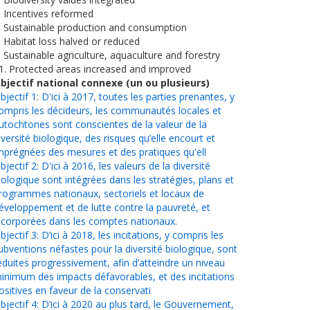
. Incentives reformed
. Sustainable production and consumption
. Habitat loss halved or reduced
. Sustainable agriculture, aquaculture and forestry
1. Protected areas increased and improved
bjectif national connexe (un ou plusieurs)
bjectif 1: D'ici à 2017, toutes les parties prenantes, y
ompris les décideurs, les communautés locales et
utochtones sont conscientes de la valeur de la
iversité biologique, des risques qu’elle encourt et
mprégnées des mesures et des pratiques qu'ell
bjectif 2: D'ici à 2016, les valeurs de la diversité
iologique sont intégrées dans les stratégies, plans et
rogrammes nationaux, sectoriels et locaux de
éveloppement et de lutte contre la pauvreté, et
ncorporées dans les comptes nationaux.
bjectif 3: D’ici à 2018, les incitations, y compris les
ubventions néfastes pour la diversité biologique, sont
éduites progressivement, afin d’atteindre un niveau
inimum des impacts défavorables, et des incitations
ositives en faveur de la conservati
bjectif 4: D’ici à 2020 au plus tard, le Gouvernement,