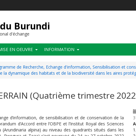
 du Burundi
onal d'échange
MISE EN OEUVRE
INFORMATION
ramme de Recherche, Echange d'information, Sensibilisation et conse
de la dynamique des habitats et de la biodiversité dans les aires pro
RRAIN (Quatrième trimestre 2022
ge d’information, de sensibilisation et de conservation de la
3
randum d’Accord entre l’OBPE et l’Institut Royal des Sciences
A
 (Arundinaria alpina) au niveau des quadrants situés dans les
1
ati, Rwegura et Teza) s’est poursuivi du 24 au 27 octobre 2022
2