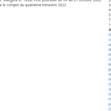
ur le compte du quatrième trimestre 2022.
3
4
5
7
1
O
O
c
a
d
i
O
b
p
d
i
O
s
r
m
p
O