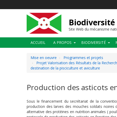
Aller
au
contenu
principal
Biodiversité
Site Web du mécanisme nati
Main
ACCUEIL
A PROPOS
BIODIVERSITÉ
navigation
Mise en oeuvre
Programmes et projets
Projet Valorisation des Résultats de la Recherc
destination de la pisciculture et aviculture
Production des asticots e
Sous le financement du secrétariat de la convention
production des larves des mouches soldats noires d
alternative des protéines en nutrition animales ( pou
protocole de production des asticots en fonction des