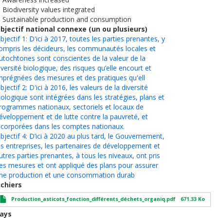
. Biodiversity values integrated
. Sustainable production and consumption
bjectif national connexe (un ou plusieurs)
bjectif 1: D'ici à 2017, toutes les parties prenantes, y
ompris les décideurs, les communautés locales et
utochtones sont conscientes de la valeur de la
iversité biologique, des risques qu’elle encourt et
mprégnées des mesures et des pratiques qu'ell
bjectif 2: D'ici à 2016, les valeurs de la diversité
iologique sont intégrées dans les stratégies, plans et
rogrammes nationaux, sectoriels et locaux de
éveloppement et de lutte contre la pauvreté, et
ncorporées dans les comptes nationaux.
bjectif 4: D’ici à 2020 au plus tard, le Gouvernement,
es entreprises, les partenaires de développement et
utres parties prenantes, à tous les niveaux, ont pris
es mesures et ont appliqué des plans pour assurer
ne production et une consommation durab
ichiers
Production_asticots_fonction_différents_déchets_organiq.pdf
671.33 Ko
ays