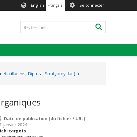
User
English
Français
Se connecter
account
menu
Rechercher
Rechercher
etia illucens, Diptera, Stratyomyidae) à
organiques
Date de publication (du fichier / URL)
1 janvier 2024
ichi targets
. Awareness increased