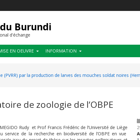
 du Burundi
onal d'échange
MISE EN OEUVRE
INFORMATION
he (PVRR) par la production de larves des mouches soldat noires (Herm
atoire de zoologie de l’OBPE
MEGIDO Rudy et Prof Francis Frédéric de l’Université de Liège
2
au service de la recherche en biodiversité de l’OBPE en vue
A
torale issu du projet de thèse sur les insectes pollinisateurs et
1