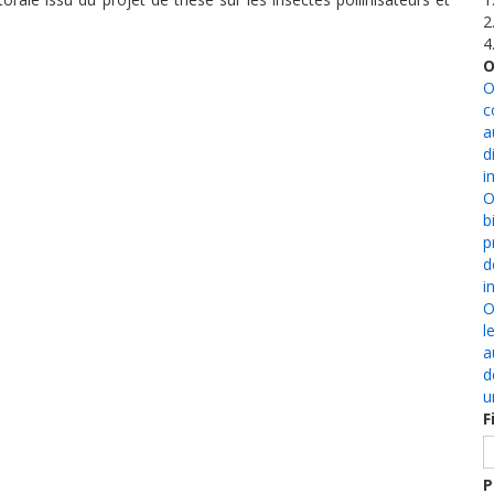
2
4
O
O
c
a
d
i
O
b
p
d
i
O
l
a
d
u
F
P