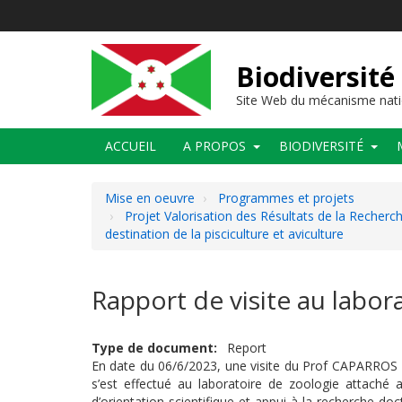
Aller
au
contenu
principal
Biodiversité
Site Web du mécanisme nati
Main
ACCUEIL
A PROPOS
BIODIVERSITÉ
navigation
Mise en oeuvre
Programmes et projets
Projet Valorisation des Résultats de la Recherc
destination de la pisciculture et aviculture
Rapport de visite au labor
Type de document
Report
En date du 06/6/2023, une visite du Prof CAPARROS 
s’est effectué
au laboratoire de zoologie attaché 
d’orientation scientifique et appui à la recherche doc