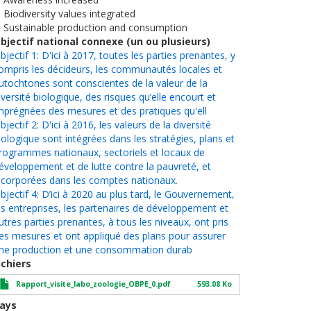
. Biodiversity values integrated
. Sustainable production and consumption
bjectif national connexe (un ou plusieurs)
bjectif 1: D'ici à 2017, toutes les parties prenantes, y
ompris les décideurs, les communautés locales et
utochtones sont conscientes de la valeur de la
iversité biologique, des risques qu’elle encourt et
mprégnées des mesures et des pratiques qu'ell
bjectif 2: D'ici à 2016, les valeurs de la diversité
iologique sont intégrées dans les stratégies, plans et
rogrammes nationaux, sectoriels et locaux de
éveloppement et de lutte contre la pauvreté, et
ncorporées dans les comptes nationaux.
bjectif 4: D’ici à 2020 au plus tard, le Gouvernement,
es entreprises, les partenaires de développement et
utres parties prenantes, à tous les niveaux, ont pris
es mesures et ont appliqué des plans pour assurer
ne production et une consommation durab
ichiers
Rapport_visite_labo_zoologie_OBPE_0.pdf
593.08 Ko
ays