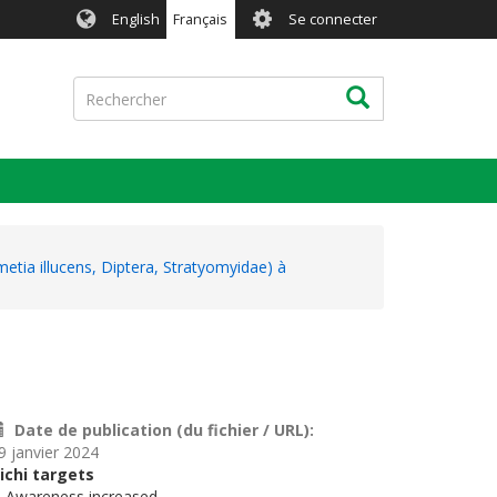
User
English
Français
Se connecter
account
menu
Rechercher
Rechercher
etia illucens, Diptera, Stratyomyidae) à
Date de publication (du fichier / URL)
9 janvier 2024
ichi targets
. Awareness increased