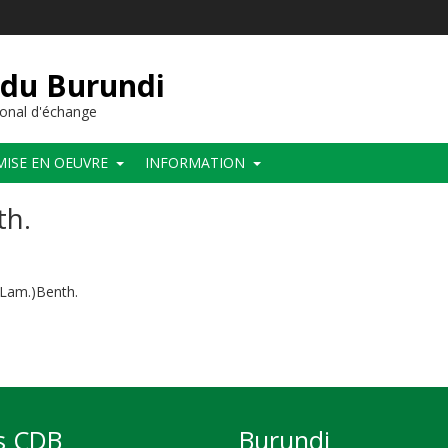
 du Burundi
onal d'échange
MISE EN OEUVRE
INFORMATION
th.
Lam.)Benth.
undo
s CDB
Burundi