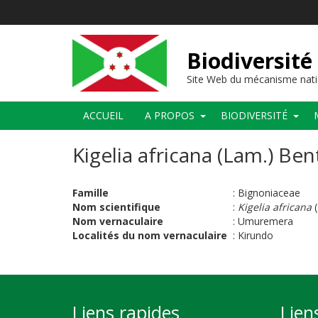
Aller
au
contenu
principal
Biodiversité
Site Web du mécanisme nati
Main
ACCUEIL
A PROPOS
BIODIVERSITÉ
navigation
Kigelia africana (Lam.) Ben
Famille
:
Bignoniaceae
Nom scientifique
:
Kigelia africana
(
Nom vernaculaire
:
Umuremera
Localités du nom vernaculaire
:
Kir
Liens rapides
Lien