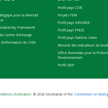
Profil pays CDB
atégique pour la diversité
Projets FEM
que
Profil pays InforMEA
Biodiversity Framework
Profil pays PNUE
du Centre d'échange
Profil pays Nations Unies
s d'information du CHM
Résumé des indicateurs de biodi
Office Burundais pour la Protec
l’Environnement
Profil GBIF
Bioland
nditions d'utilisation
© 2026 Secretariat of the
Convention on Biologi
-
Footer