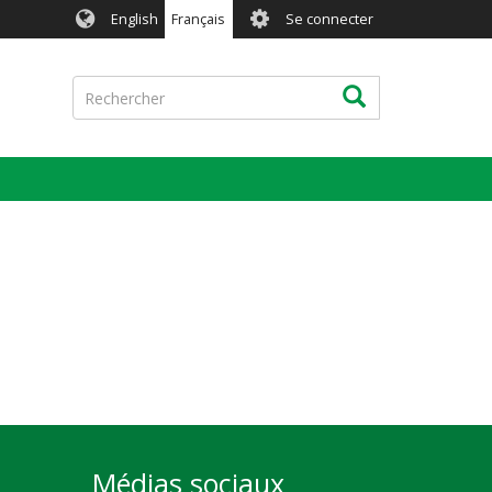
User
English
Français
Se connecter
account
menu
Rechercher
Rechercher
Médias sociaux